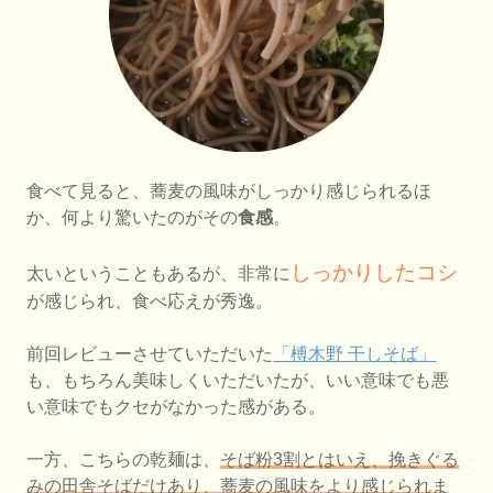
食べて見ると、蕎麦の風味がしっかり感じられるほ
か、何より驚いたのがその
食感
。
しっかりしたコシ
太いということもあるが、非常に
が感じられ、食べ応えが秀逸。
前回レビューさせていただいた
「榑木野 干しそば」
も、もちろん美味しくいただいたが、いい意味でも悪
い意味でもクセがなかった感がある。
一方、こちらの乾麺は、
そば粉3割とはいえ、挽きぐる
みの田舎そばだけあり、蕎麦の風味をより感じられま