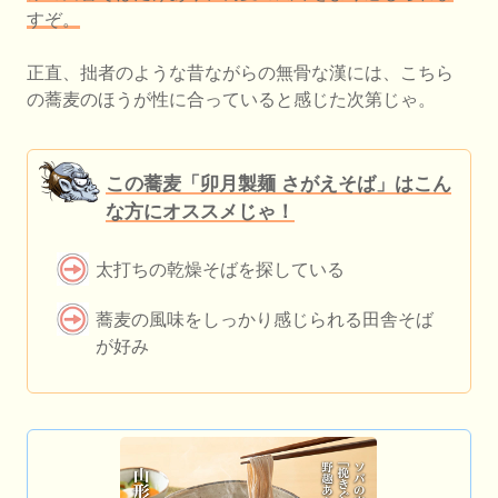
すぞ。
正直、拙者のような昔ながらの無骨な漢には、こちら
の蕎麦のほうが性に合っていると感じた次第じゃ。
この蕎麦「卯月製麺 さがえそば」はこん
な方にオススメじゃ！
太打ちの乾燥そばを探している
蕎麦の風味をしっかり感じられる田舎そば
が好み