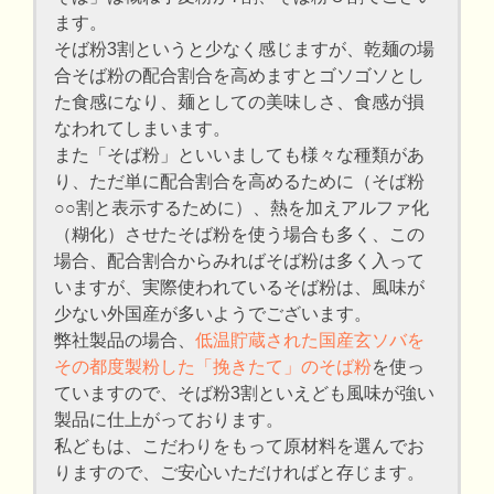
ます。
そば粉3割というと少なく感じますが、乾麺の場
合そば粉の配合割合を高めますとゴソゴソとし
た食感になり、麺としての美味しさ、食感が損
なわれてしまいます。
また「そば粉」といいましても様々な種類があ
り、ただ単に配合割合を高めるために（そば粉
○○割と表示するために）、熱を加えアルファ化
（糊化）させたそば粉を使う場合も多く、この
場合、配合割合からみればそば粉は多く入って
いますが、実際使われているそば粉は、風味が
少ない外国産が多いようでございます。
弊社製品の場合、
低温貯蔵された国産玄ソバを
その都度製粉した「挽きたて」のそば粉
を使っ
ていますので、そば粉3割といえども風味が強い
製品に仕上がっております。
私どもは、こだわりをもって原材料を選んでお
りますので、ご安心いただければと存じます。