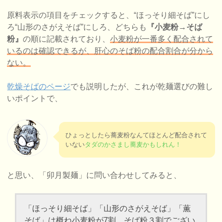
原料表示の項目をチェックすると、“ほっそり細そば”にし
ろ“山形のさがえそば”にしろ、どちらも
『小麦粉→そば
粉』
の順に記載されており、
小麦粉が一番多く配合されて
いるのは確認できるが、肝心のそば粉の配合割合が分から
ない。
乾燥そばのページ
でも説明したが、これが乾麺選びの難し
いポイントで、
ひょっとしたら蕎麦粉なんてほとんど配合されて
いない
タダのかさまし蕎麦かもしれん！
と思い、「卯月製麺」に問い合わせしてみると、
「ほっそり細そば」「山形のさがえそば」「薫
そば」は概ね小麦粉が7割、そば粉３割でござい