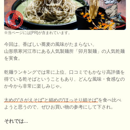
※当ページには[PR]が含まれています。
今回は、香ばしい蕎麦の風味がたまらない、
山形県寒河江市にある人気製麺所「卯月製麺」の人気乾麺
を実食。
乾麺ランキングでは常に上位、口コミでもかなり高評価を
得ている乾そばということもあり、どんな風味・食感なの
か今から非常に楽しみじゃ。
太めの“さがえそば”と細めの“ほっそり細そば”
を食べ比べ
ようと思うので、ぜひお買い物の参考にして下され。
それでは...