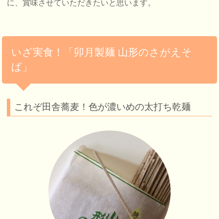
に、賞味させていただきたいと思います。
いざ実食！「卯月製麺 山形のさがえそ
ば」
これぞ田舎蕎麦！色が濃いめの太打ち乾麺