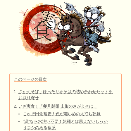
このページの目次
さがえそば・ほっそり細そばの詰め合わせセットを
お取り寄せ
いざ実食！「卯月製麺 山形のさがえそば」
これぞ田舎蕎麦！色が濃いめの太打ち乾麺
“温”なら水洗い不要！乾麺とは思えないしっか
りコシのある食感