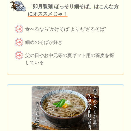
「卯月製麺 ほっそり細そば」はこんな方
にオススメじゃ！
食べるなら“かけそば”よりも“ざるそば”
細めのそばが好き
父の日やお中元等の夏ギフト用の蕎麦を探
している