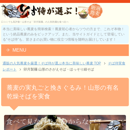
口コミでも高評価！山形そば「卯月製麺」の人気乾麺を食べ比べ
本当に美味しい蕎麦を簡単検索！蕎麦初心者からツウの方まで、これぞ本物！
という絶品蕎麦のみをピックアップ。また、当サイトガイドとして登場してい
る“そば侍”も、皆さまのお買い物に役立つ情報を随時お届けしています！
MENU
通販の人気蕎麦を厳選！そば侍が選ぶ本当に美味しい蕎麦
TOP
そば侍実食
レポート
卯月製麺 山形のさがえそば・ほっそり細そば
蕎麦の実丸ごと挽きぐるみ！山形の有名
乾燥そばを実食