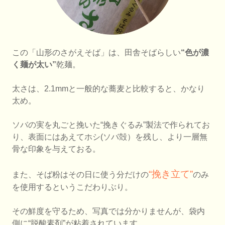
この「山形のさがえそば」は、田舎そばらしい
“色が濃
く麺が太い”
乾麺。
太さは、2.1mmと一般的な蕎麦と比較すると、かなり
太め。
ソバの実を丸ごと挽いた“挽きぐるみ”製法で作られてお
り、表面にはあえてホシ(ソバ殻）を残し、より一層無
骨な印象を与えておる。
“挽き立て”
また、そば粉はその日に使う分だけの
のみ
を使用するというこだわりぶり。
その鮮度を守るため、写真では分かりませんが、袋内
側に“脱酸素剤”が粘着されています。