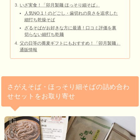
いざ実食！「卯月製麺 ほっそり細そば」
人気NO.1！のどごし・歯切れの良さを追求した
細打ち乾燥そば
ざるそばがお好きな方に最適！口コミ評価を裏
切らない細打ち乾麺
父の日等の蕎麦ギフトにもおすすめ！「卯月製麺」
通販情報
さがえそば・ほっそり細そばの詰め合わ
せセットをお取り寄せ